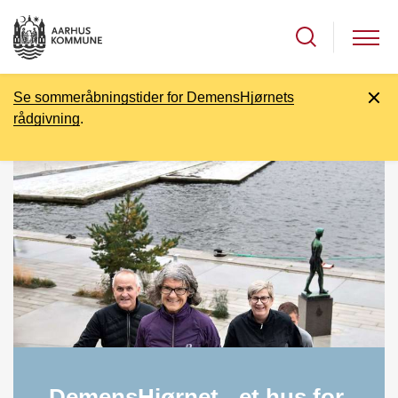
Se sommeråbningstider for DemensHjørnets
rådgivning
.
DemensHjørnet - et hus for