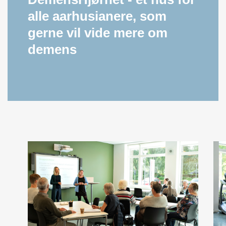
alle aarhusianere, som
gerne vil vide mere om
demens