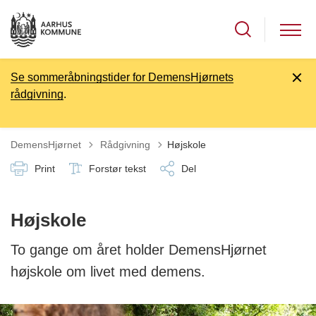
Se sommeråbningstider for DemensHjørnets
rådgivning
.
Tilbage til
DemensHjørnet
Rådgivning
Højskole
Print
Forstør tekst
Del
Højskole
To gange om året holder DemensHjørnet
højskole om livet med demens.