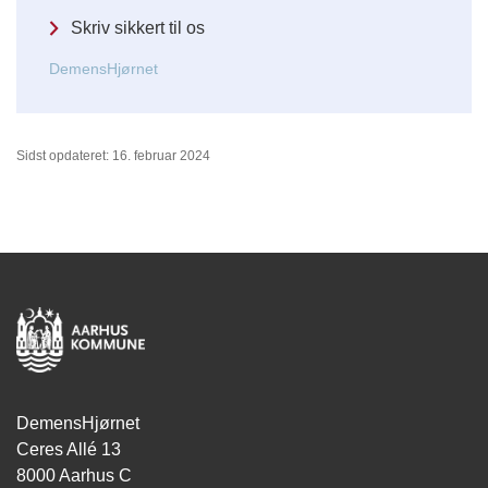
Skriv sikkert til os
DemensHjørnet
Sidst opdateret: 16. februar 2024
DemensHjørnet
Ceres Allé 13
8000 Aarhus C