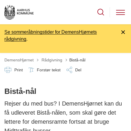
Se sommeråbningstider for DemensHjørnets
rådgivning
.
Tilbage til
DemensHjørnet
Rådgivning
Bistå-nål
Print
Forstør tekst
Del
Bistå-nål
Rejser du med bus? I DemensHjørnet kan du
få udleveret Bistå-nålen, som skal gøre det
lettere for demensramte fortsat at bruge
Midttrafiks busser.